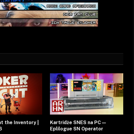
t the Inventory |
Kartridże SNES na PC —
6
Eplilogue SN Operator