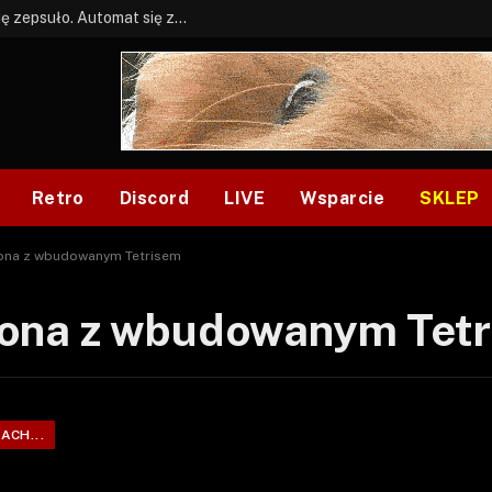
BONUS: Jak w tym kawale. A ja wiem co się zepsuło. Automat się zepsuł.
Retro
Discord
LIVE
Wsparcie
SKLEP
ona z wbudowanym Tetrisem
ona z wbudowanym Tet
ACH...