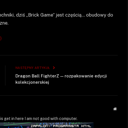
echniki, dziś „Brick Game” jest częścią… obudowy do
zne.
)
NASTĘPNY ARTYKUŁ
Dragon Ball FighterZ — rozpakowanie edycji
kolekcjonerskiej
Strona
WWW
is get in here I am not good with computer.