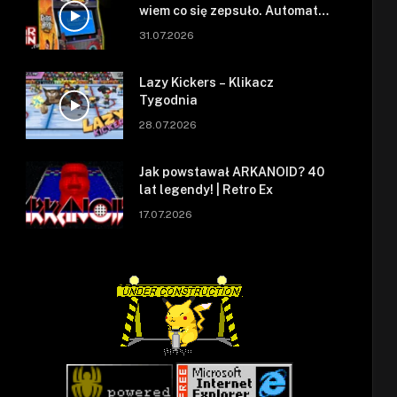
wiem co się zepsuło. Automat
się zepsuł.
31.07.2026
Lazy Kickers – Klikacz
Tygodnia
28.07.2026
Jak powstawał ARKANOID? 40
lat legendy! | Retro Ex
17.07.2026