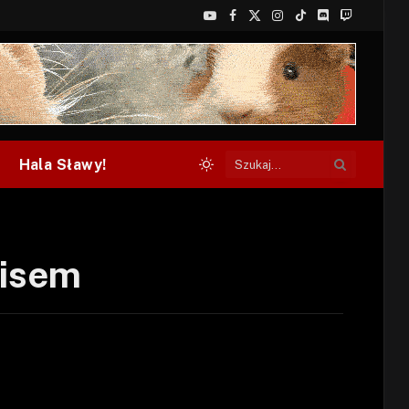
YouTube
Facebook
X
Instagram
TikTok
Discord
Twitch
(Twitter)
Hala Sławy!
risem