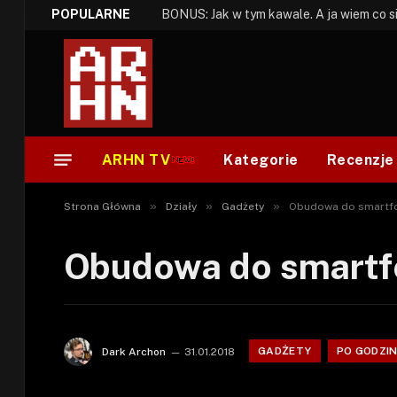
POPULARNE
ARHN TV
Kategorie
Recenzje
»
»
»
Strona Główna
Działy
Gadżety
Obudowa do smartf
Obudowa do smartf
GADŻETY
PO GODZIN
Dark Archon
31.01.2018