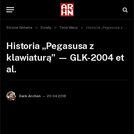
»
»
»
Strona Główna
Działy
Time Warp
Historia „Pegasusa z klawiaturą” — GLK-2004 et al.
Historia „Pegasusa z
klawiaturą” — GLK-2004 et
al.
Dark Archon
20.04.2018