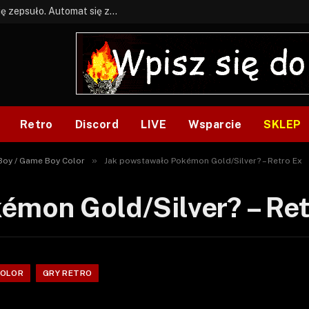
BONUS: Jak w tym kawale. A ja wiem co się zepsuło. Automat się zepsuł.
Retro
Discord
LIVE
Wsparcie
SKLEP
»
oy / Game Boy Color
Jak powstawało Pokémon Gold/Silver? – Retro Ex
émon Gold/Silver? – Ret
COLOR
GRY RETRO