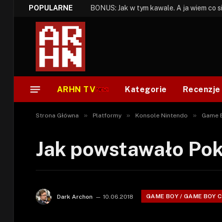
POPULARNE
ARHN TV
Kategorie
Recenzje
»
»
»
Strona Główna
Platformy
Konsole Nintendo
Game B
Jak powstawało Pok
GAME BOY / GAME BOY 
Dark Archon
10.06.2018