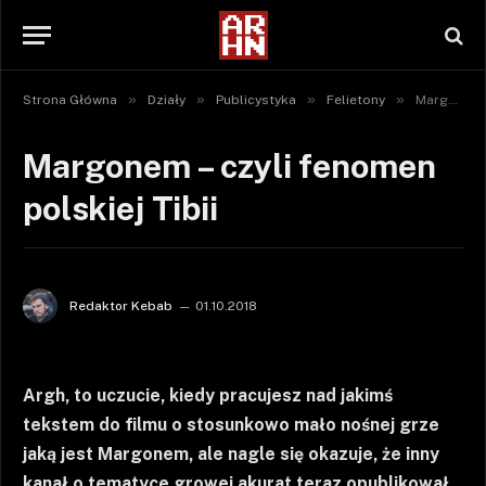
»
»
»
»
Strona Główna
Działy
Publicystyka
Felietony
Margonem – czyli fenomen polskiej Tibii
Margonem – czyli fenomen
polskiej Tibii
Redaktor Kebab
01.10.2018
Argh, to uczucie, kiedy pracujesz nad jakimś
tekstem do filmu o stosunkowo mało nośnej grze
jaką jest Margonem, ale nagle się okazuje, że inny
kanał o tematyce growej akurat teraz opublikował