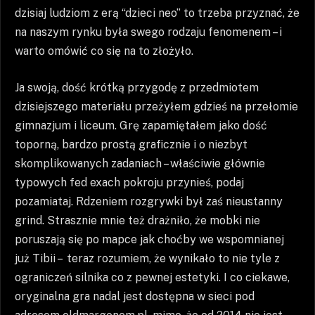
dzisiaj ludziom z erą “dzieci neo” to trzeba przyznać, że
na naszym rynku była swego rodzaju fenomenem – i
warto omówić co się na to złożyło.
Ja swoją, dość krótką przygodę z przedmiotem
dzisiejszego materiału przeżyłem gdzieś na przełomie
gimnazjum i liceum. Grę zapamiętałem jako dość
toporną, bardzo prostą graficznie i o niezbyt
skomplikowanych zadaniach – właściwie głównie
typowych fed exach pokroju przynieś, podaj
pozamiataj. Rdzeniem rozgrywki był zaś nieustanny
grind. Strasznie mnie też drażniło, że mobki nie
poruszają się po mapce jak choćby we wspomnianej
już Tibii – teraz rozumiem, że wynikało to nie tyle z
ograniczeń silnika co z pewnej estetyki. I co ciekawe,
oryginalna gra nadal jest dostępna w sieci pod