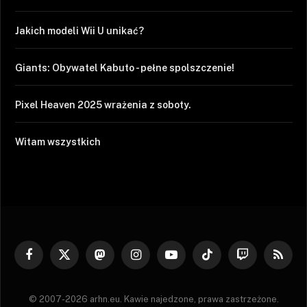
Jakich modeli Wii U unikać?
Giants: Obywatel Kabuto - pełne spolszczenie!
Pixel Heaven 2025 wrażenia z soboty.
Witam wszystkich
Facebook
X
Mastodon
Instagram
YouTube
TikTok
Twitch
RSS
(Twitter)
© 2007-2026 arhn.eu. Kawie najedzone, prawa zastrzeżone.