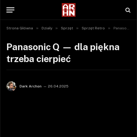
»
»
»
»
Strona Główna
Działy
Sprzęt
Sprzęt Retro
Panasonic Q — dla piękna trzeba cierpieć
Panasonic Q — dla piękna
trzeba cierpieć
Dark Archon
26.04.2025