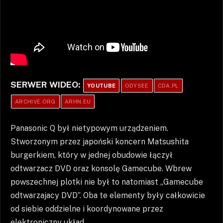
SERWER WIDEO:
YOUTUBE
ODYSEE
CDA.PL
ARCHIVE.ORG
ARHN.EU
Panasonic Q był nietypowym urządzeniem.
Stworzonym przez japoński koncern Matsushita
burgerkiem, który w jednej obudowie łączył
odtwarzacz DVD oraz konsolę Gamecube. Wbrew
powszechnej plotki nie był to natomiast „Gamecube
odtwarzajacy DVD”. Oba te elementy były całkowicie
od siebie oddzielne i koordynowane przez
elektroniczny układ.