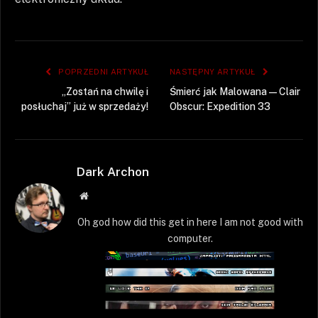
POPRZEDNI ARTYKUŁ
NASTĘPNY ARTYKUŁ
„Zostań na chwilę i
Śmierć jak Malowana — Clair
posłuchaj” już w sprzedaży!
Obscur: Expedition 33
Dark Archon
Strona
WWW
Oh god how did this get in here I am not good with
computer.