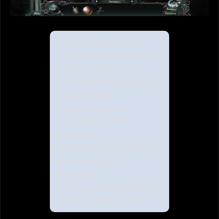
K52 #5 – Nightmares from
the Deep: The Cursed Heart
Platforma – PC (Steam)
Czy zagrać: tylko dla fanów
Dla kogo: lekkich
przygodówek, ręcznie
rysowanych grafik z
postaraniem
Na liczniku: 9h + dodatkowy
epizod + wszystkie
osiągnięcia
W jednym zdaniu: przyjemna,
odstresowująca, piękna