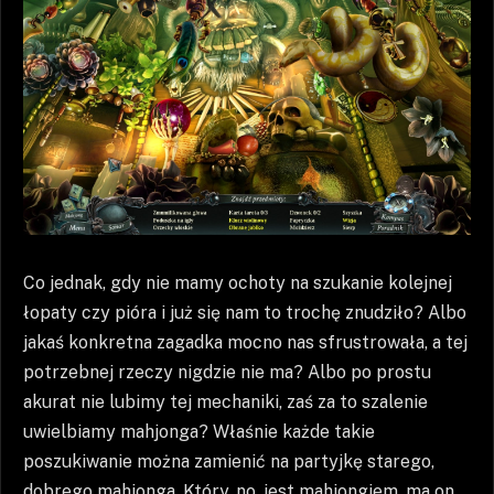
Co jednak, gdy nie mamy ochoty na szukanie kolejnej
łopaty czy pióra i już się nam to trochę znudziło? Albo
jakaś konkretna zagadka mocno nas sfrustrowała, a tej
potrzebnej rzeczy nigdzie nie ma? Albo po prostu
akurat nie lubimy tej mechaniki, zaś za to szalenie
uwielbiamy mahjonga? Właśnie każde takie
poszukiwanie można zamienić na partyjkę starego,
dobrego mahjonga. Który, no, jest mahjongiem, ma on