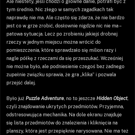
Ale niestety, jeśli chodzi o główne danie, potrafi być z
tym średnio. Nic złego w samych zagadkach tak
naprawdę nie ma. Ale często się zdarza, że nie bardzo
jest co w grze zrobić, dosłownie nigdzie nic nie ma –
patowa sytuacja. Lecz po zrobieniu jakiejś drobnej
rzeczy w jednym miejscu można wrócić do
pomieszczenia, które sprawdzało się milion razy i
nagle półkę z rzeczami da się przeszukać. Wcześniej
nie można było, ale podniesienie czegoś bez żadnego
zupełnie związku sprawia, że gra „klika” i pozwala
przejść dalej.
Było już
Puzzle Adventure
, no to jeszcze
Hidden Object
,
czyli znajdowanie ukrytych przedmiotów. Przyjemna,
odstresowująca mechanika. Na dole ekranu znajduje
się lista przedmiotów do znalezienia i kliknięcia na
planszy, która jest przepięknie narysowana. Nie ma też