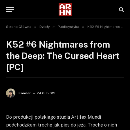
»
»
»
Strona Główna
Działy
Publicystyka
K52 #6 Nightmares from the Deep: The Cursed Heart [PC]
K52 #6 Nightmares from
the Deep: The Cursed Heart
[PC]
Kondor
24.03.2019
Do produkcji polskiego studia Artifex Mundi
podchodziłem trochę jak pies do jeża. Trochę o nich