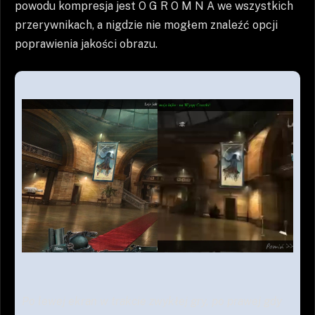
powodu kompresja jest O G R O M N A we wszystkich
przerywnikach, a nigdzie nie mogłem znaleźć opcji
poprawienia jakości obrazu.
Po lewej ekran w trakcie zwykłej gry, po prawej gdy