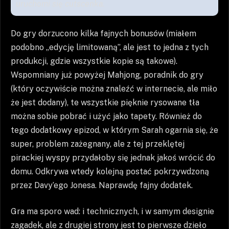
uruchomi się cutscenka.
Do gry dorzucono kilka fajnych bonusów (miałem
podobno „edycję limitowaną”, ale jest to jedna z tych
produkcji, gdzie wszystkie kopie są takowe).
Wspomniany już powyżej Mahjong, poradnik do gry
(który oczywiście można znaleźć w internecie, ale miło
że jest dodany), te wszystkie pięknie rysowane tła
można sobie pobrać i użyć jako tapety. Również do
tego dodatkowy epizod, w którym Sarah ogarnia się, że
super, problem zażegnany, ale z tej przeklętej
pirackiej wyspy przydałoby się jednak jakoś wrócić do
domu. Odkrywa wtedy kolejną postać pokrzywdzoną
przez Davy’ego Jonesa. Naprawdę fajny dodatek.
Gra ma sporo wad: i technicznych, i w samym designie
zagadek, ale z drugiej strony jest to pierwsze dzieło