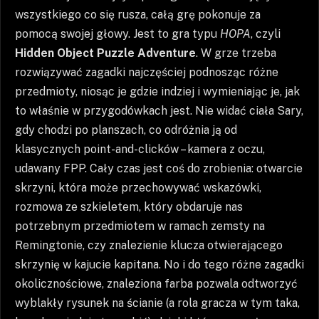
wszystkiego co się rusza, całą grę pokonuje za
pomocą swojej głowy. Jest to gra typu
HOPA
, czyli
Hidden Object Puzzle Adventure
. W grze trzeba
rozwiązywać zagadki najczęściej podnosząc różne
przedmioty, niosąc je gdzie indziej i wymieniając je, jak
to właśnie w przygodówkach jest. Nie widać ciała Sary,
gdy chodzi po planszach, co odróżnia ją od
klasycznych point-and-clicków – kamera z oczu,
udawany FPP. Cały czas jest coś do zrobienia: otwarcie
skrzyni, która może przechowywać wskazówki,
rozmowa ze szkieletem, który obdaruje nas
potrzebnym przedmiotem w ramach zemsty na
Remingtonie, czy znalezienie klucza otwierającego
skrzynię w kajucie kapitana. No i do tego różne zagadki
okolicznościowe, znaleziona farba pozwala odtworzyć
wyblakły rysunek na ścianie (a rola gracza w tym taka,