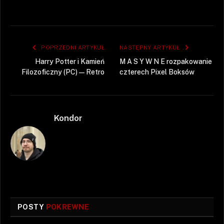
POPRZEDNI ARTYKUŁ
NASTĘPNY ARTYKUŁ
Harry Potter i Kamień
M A S Y W N E rozpakowanie
Filozoficzny (PC) — Retro
czterech Pixel Boksów
Kondor
POSTY
POKREWNE