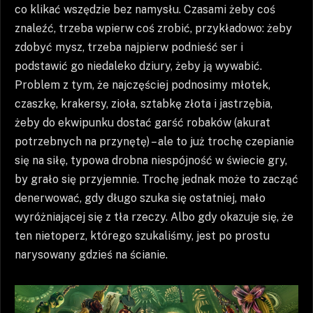
co klikać wszędzie bez namysłu. Czasami żeby coś
znaleźć, trzeba wpierw coś zrobić, przykładowo: żeby
zdobyć mysz, trzeba najpierw podnieść ser i
podstawić go niedaleko dziury, żeby ją wywabić.
Problem z tym, że najczęściej podnosimy młotek,
czaszkę, krakersy, zioła, sztabkę złota i jastrzębia,
żeby do ekwipunku dostać garść robaków (akurat
potrzebnych na przynętę) – ale to już trochę czepianie
się na siłę, typowa drobna niespójność w świecie gry,
by grało się przyjemnie. Trochę jednak może to zacząć
denerwować, gdy długo szuka się ostatniej, mało
wyróżniającej się z tła rzeczy. Albo gdy okazuje się, że
ten nietoperz, którego szukaliśmy, jest po prostu
narysowany gdzieś na ścianie.