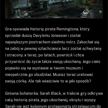
Gra opowiada historię pirata Remingtona, który
sprzedał duszę Davy’emu Jonesowi i został
największym postrachem siedmiu mórz. Zakochał się
na zabój w pewnej szlachciance lecz został schwytany
i stracony, a teraz, po latach, powrócił i chce
przywrócić do życia także swoją ukochaną. Jego ciało
pojawiło się na wystawie w twoim muzeum i
nieopatrznie go obudziłaś. Musisz teraz uratować
swoją córkę. Ale tak właściwie to w jaki sposób?
Główna bohaterka, Sarah Black, w trakcie gry odkrywa
całą historię pirata, jego ukochanej, okrętu i wyspy.
Sarah nie jest kolejnym protagonistą strzelającym do