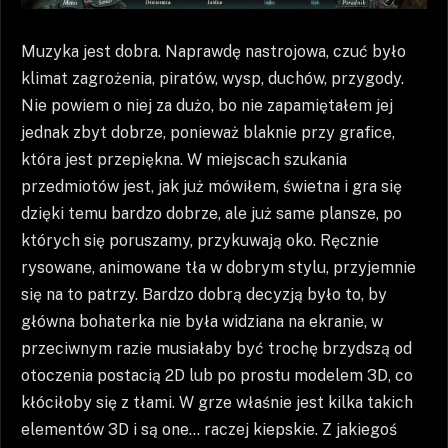
Muzyka jest dobra. Naprawdę nastrojowa, czuć było
klimat zagrożenia, piratów, wysp, duchów, przygody.
Nie powiem o niej za dużo, bo nie zapamiętałem jej
jednak zbyt dobrze, ponieważ blaknie przy grafice,
która jest przepiękna. W miejscach szukania
przedmiotów jest, jak już mówiłem, świetna i gra się
dzięki temu bardzo dobrze, ale już same plansze, po
których się poruszamy, przykuwają oko. Ręcznie
rysowane, animowane tła w dobrym stylu, przyjemnie
się na to patrzy. Bardzo dobrą decyzją było to, by
główna bohaterka nie była widziana na ekranie, w
przeciwnym razie musiałaby być trochę brzydszą od
otoczenia postacią 2D lub po prostu modelem 3D, co
kłóciłoby się z tłami. W grze właśnie jest kilka takich
elementów 3D i są one… raczej kiepskie. Z jakiegoś