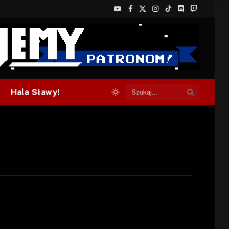
YouTube
Facebook
X
Instagram
TikTok
Discord
Twitch
(Twitter)
Hala Sławy!