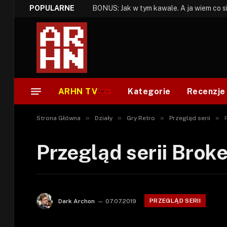
POPULARNE
ARHN TV
Kategorie
Recenzje
»
»
»
»
Strona Główna
Działy
Gry Retro
Przegląd serii
Przegląd serii Brok
PRZEGLĄD SERII
Dark Archon
07.07.2019