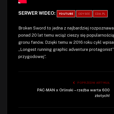
SERWER WIDEO:
YOUTUBE
ODYSEE
CDA.PL
Broken Sword to jedna z najbardziej rozpoznawal
ponad 20 lat temu wciąż cieszy się popularnoś
gronu fanów. Dzięki temu w 2016 roku cykl wpis
„Longest running graphic adventure protagonist”
przygodowej”.
POPRZEDNI ARTYKUŁ
PAC-MAN x Orlinski – rzeźba warta 600
złotych!