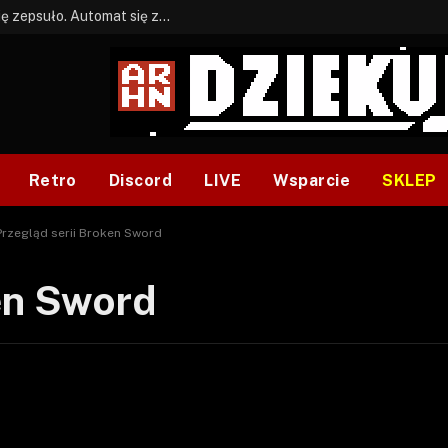
BONUS: Jak w tym kawale. A ja wiem co się zepsuło. Automat się zepsuł.
Retro
Discord
LIVE
Wsparcie
SKLEP
Przegląd serii Broken Sword
en Sword