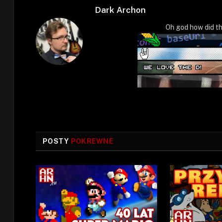
Dark Archon
Oh god how did th
POSTY
POKREWNE