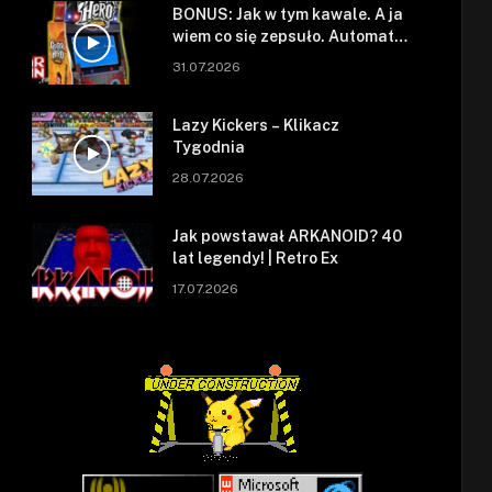
BONUS: Jak w tym kawale. A ja
wiem co się zepsuło. Automat
się zepsuł.
31.07.2026
Lazy Kickers – Klikacz
Tygodnia
28.07.2026
Jak powstawał ARKANOID? 40
lat legendy! | Retro Ex
17.07.2026