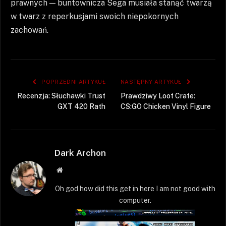
prawnych — buntownicza Sega musiała stanąć twarzą
w twarz z reperkusjami swoich niepokornych
zachowań.
POPRZEDNI ARTYKUŁ
NASTĘPNY ARTYKUŁ
Recenzja: Słuchawki Trust
Prawdziwy Loot Crate:
GXT 420 Rath
CS:GO Chicken Vinyl Figure
Dark Archon
Strona
WWW
Oh god how did this get in here I am not good with
computer.