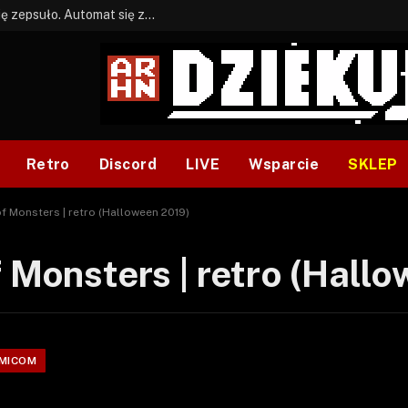
BONUS: Jak w tym kawale. A ja wiem co się zepsuło. Automat się zepsuł.
Retro
Discord
LIVE
Wsparcie
SKLEP
f Monsters | retro (Halloween 2019)
f Monsters | retro (Hall
AMICOM