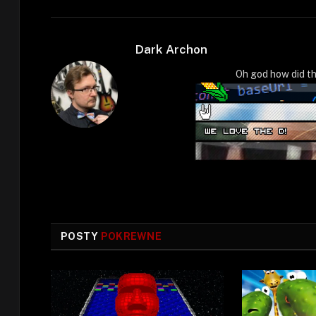
Dark Archon
Oh god how did th
POSTY
POKREWNE