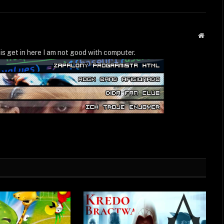
Strona
WWW
is get in here I am not good with computer.