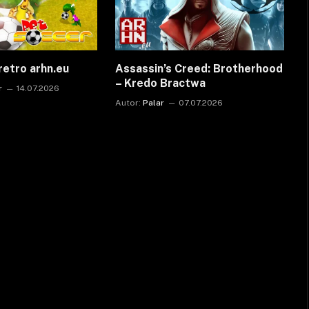
retro arhn.eu
Assassin’s Creed: Brotherhood
– Kredo Bractwa
r
14.07.2026
Autor:
Palar
07.07.2026