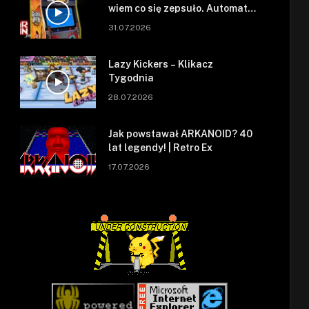
wiem co się zepsuło. Automat
się zepsuł.
31.07.2026
Lazy Kickers – Klikacz
Tygodnia
28.07.2026
Jak powstawał ARKANOID? 40
lat legendy! | Retro Ex
17.07.2026