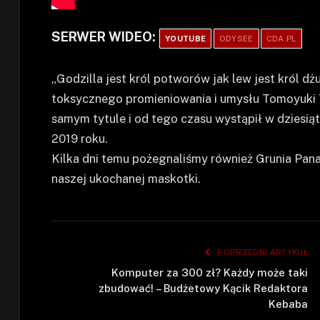
SERWER WIDEO:
YOUTUBE
ODYSEE
CDA.PL
„Godzilla jest król potworów jak lew jest król dż
toksycznego promieniowania i umysłu Tomoyuki T
samym tytule i od tego czasu wystąpił w dziesiąt
2019 roku.
Kilka dni temu pożegnaliśmy również Grunia Pana 
naszej ukochanej maskotki.
POPRZEDNI ARTYKUŁ
Komputer za 300 zł? Każdy może taki
zbudować! – Budżetowy Kącik Redaktora
Kebaba