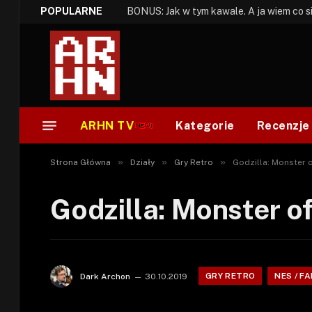
POPULARNE
ARHN TV
Kategorie
Recenzje
»
»
»
Strona Główna
Działy
Gry Retro
Godzilla: Monster o
Godzilla: Monster o
GRY RETRO
NES / F
Dark Archon
30.10.2019