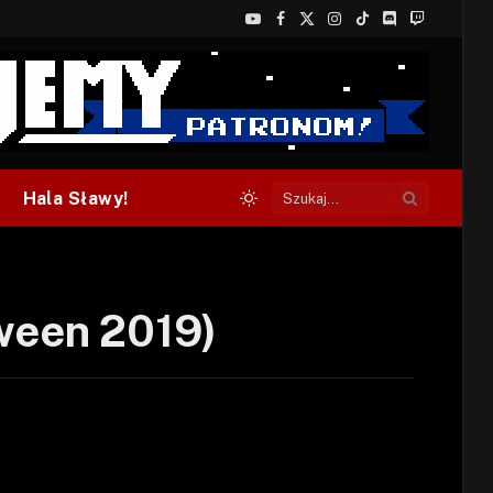
YouTube
Facebook
X
Instagram
TikTok
Discord
Twitch
(Twitter)
Hala Sławy!
oween 2019)