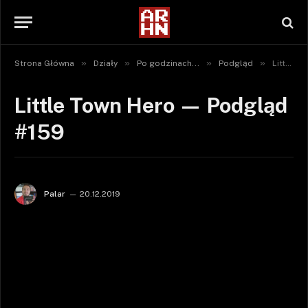
»
»
»
»
Strona Główna
Działy
Po godzinach...
Podgląd
Little Town Hero — Podgląd #159
Little Town Hero — Podgląd
#159
Palar
20.12.2019