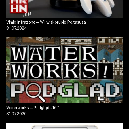
Vimix Infrazone — Wii w skorupie Pegasusa
31.07.2024
Waterworks — Podgląd #167
31.07.2020