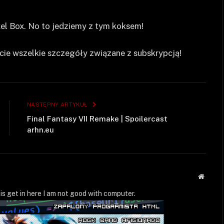
xel Box. No to jedziemy z tym koksem!
ecie wszelkie szczegóły związane z subskrypcją!
NASTĘPNY ARTYKUŁ
Final Fantasy VII Remake | Spoilercast
arhn.eu
Strona
WWW
is get in here I am not good with computer.