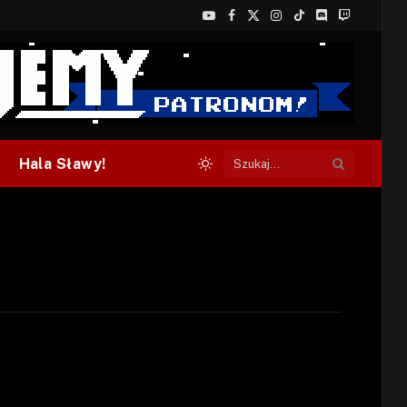
YouTube
Facebook
X
Instagram
TikTok
Discord
Twitch
(Twitter)
Hala Sławy!