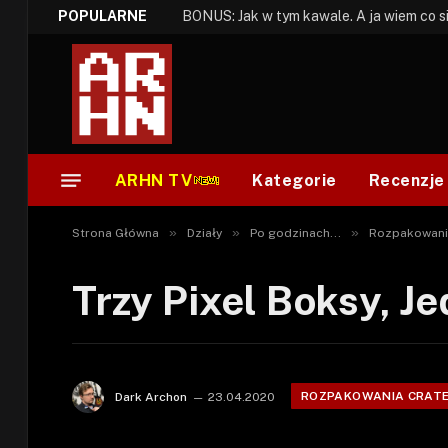
POPULARNE
ARHN TV
Kategorie
Recenzje
»
»
»
Strona Główna
Działy
Po godzinach...
Rozpakowani
Trzy Pixel Boksy, J
ROZPAKOWANIA CRAT
Dark Archon
23.04.2020