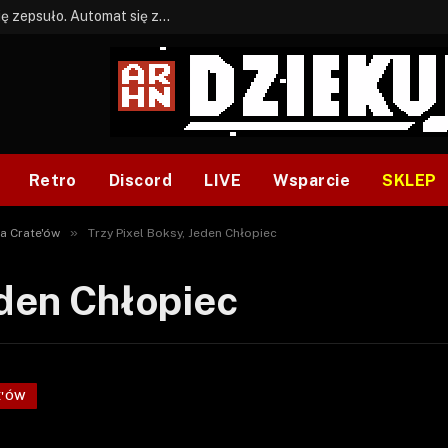
BONUS: Jak w tym kawale. A ja wiem co się zepsuło. Automat się zepsuł.
Retro
Discord
LIVE
Wsparcie
SKLEP
»
a Crate'ów
Trzy Pixel Boksy, Jeden Chłopiec
eden Chłopiec
E'ÓW