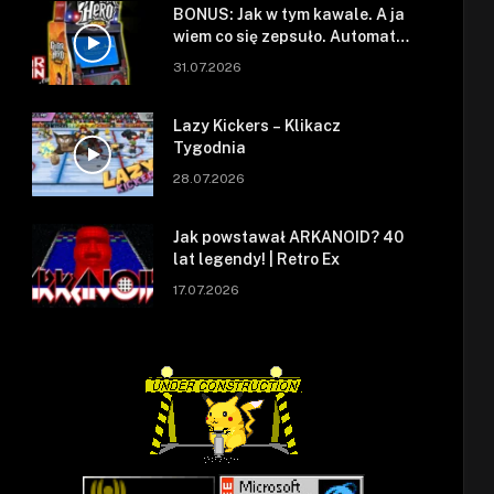
BONUS: Jak w tym kawale. A ja
wiem co się zepsuło. Automat
się zepsuł.
31.07.2026
Lazy Kickers – Klikacz
Tygodnia
28.07.2026
Jak powstawał ARKANOID? 40
lat legendy! | Retro Ex
17.07.2026