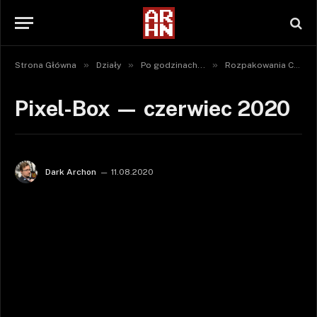
»
»
»
Strona Główna
Działy
Po godzinach...
Rozpakowania Crate'ów
Pixel-Box — czerwiec 2020
Dark Archon
11.08.2020