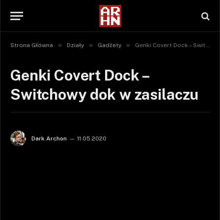
»
»
»
Strona Główna
Działy
Gadżety
Genki Covert Dock – Switchowy dok w zasilaczu
Genki Covert Dock –
Switchowy dok w zasilaczu
Dark Archon
11.05.2020