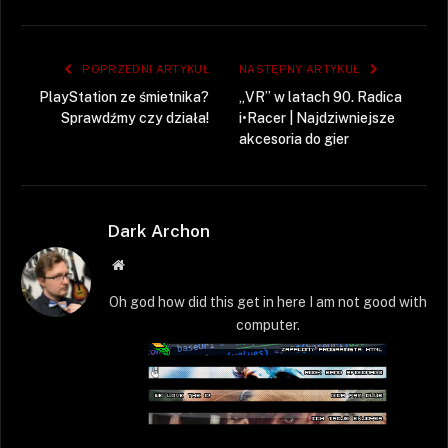
POPRZEDNI ARTYKUŁ
NASTĘPNY ARTYKUŁ
PlayStation ze śmietnika?
„VR” w latach 90. Radica
Sprawdźmy czy działa!
i•Racer | Najdziwniejsze
akcesoria do gier
Dark Archon
Strona
WWW
Oh god how did this get in here I am not good with
computer.