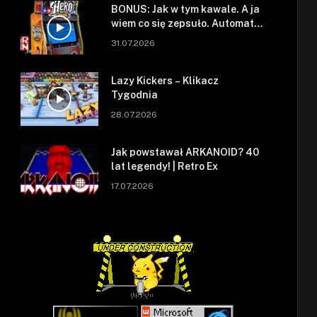
BONUS: Jak w tym kawale. A ja
wiem co się zepsuło. Automat
się zepsuł.
31.07.2026
Lazy Kickers – Klikacz
Tygodnia
28.07.2026
Jak powstawał ARKANOID? 40
lat legendy! | Retro Ex
17.07.2026