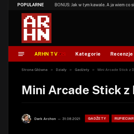
POPULARNE
ARHN TV
Kategorie
Recenzje
»
»
»
Strona Główna
Działy
Gadżety
Mini Arcade Stick z 
Mini Arcade Stick z
GADŻETY
RUPIECIAR
Dark Archon
31.08.2021