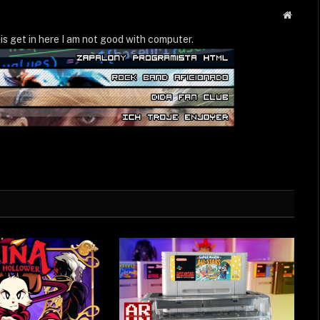
Strona
WWW
is get in here I am not good with computer.