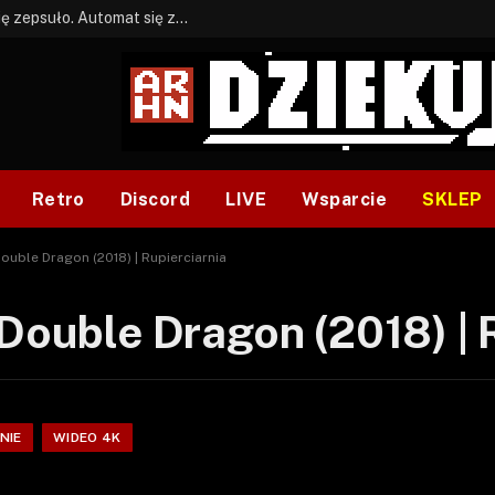
BONUS: Jak w tym kawale. A ja wiem co się zepsuło. Automat się zepsuł.
Retro
Discord
LIVE
Wsparcie
SKLEP
Double Dragon (2018) | Rupierciarnia
 Double Dragon (2018) | 
NIE
WIDEO 4K