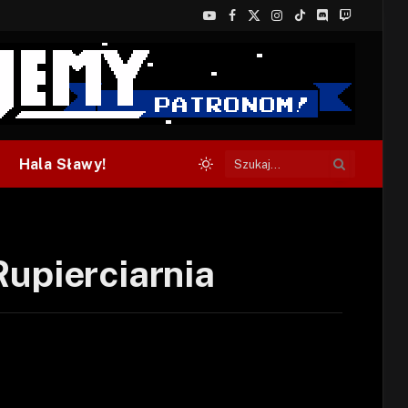
YouTube
Facebook
X
Instagram
TikTok
Discord
Twitch
(Twitter)
Hala Sławy!
Rupierciarnia