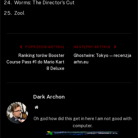
Worms: The Director’s Cut
Zool
POPRZEDNI ARTYKUŁ
NASTĘPNY ARTYKUŁ
Ranking torów Booster
Ghostwire: Tokyo — recenzja
Course Pass #1 do Mario Kart
arhn.eu
8 Deluxe
Dark Archon
Strona
WWW
Oh god how did this get in here I am not good with
computer.