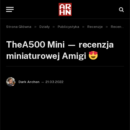
»
»
»
»
Strona Główna
Działy
Publicystyka
Recenzje
Recenzje sprzętu
TheA500 Mini — recenzja
miniaturowej Amigi
Dark Archon
21.03.2022