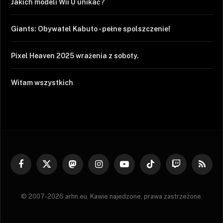
Jakich modeli Wii U unikać?
Giants: Obywatel Kabuto - pełne spolszczenie!
Pixel Heaven 2025 wrażenia z soboty.
Witam wszystkich
Facebook
X
Mastodon
Instagram
YouTube
TikTok
Twitch
RSS
(Twitter)
© 2007-2026 arhn.eu. Kawie najedzone, prawa zastrzeżone.