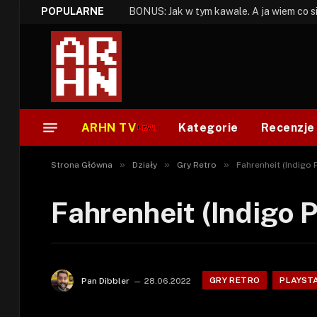
POPULARNE
ARHN TV
Kategorie
Recenzje
»
»
»
Strona Główna
Działy
Gry Retro
Fahrenheit (Indigo 
Fahrenheit (Indigo P
GRY RETRO
PLAYST
Pan Dibbler
28.06.2022