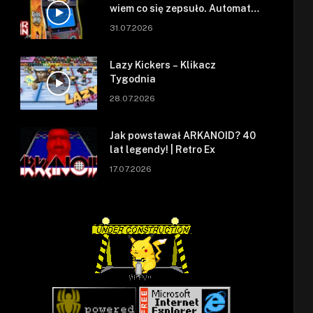
wiem co się zepsuło. Automat
się zepsuł.
31.07.2026
Lazy Kickers – Klikacz
Tygodnia
28.07.2026
Jak powstawał ARKANOID? 40
lat legendy! | Retro Ex
17.07.2026