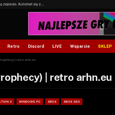
BONUS: Jak w tym kawale. A ja wiem co się zepsuło. Automat się zepsuł.
Retro
Discord
LIVE
Wsparcie
SKLEP
Prophecy) | retro arhn.eu
rophecy) | retro arhn.eu
ATION 2
WINDOWS PC
XBOX
XBOX 360