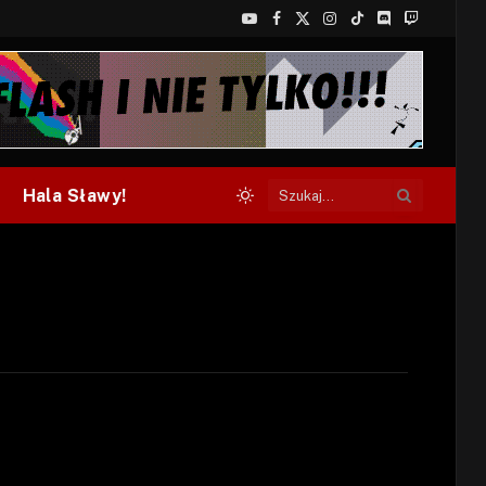
YouTube
Facebook
X
Instagram
TikTok
Discord
Twitch
(Twitter)
Hala Sławy!