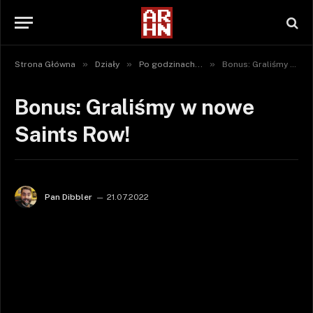
»
»
»
Strona Główna
Działy
Po godzinach...
Bonus: Graliśmy w nowe Saints Row!
Bonus: Graliśmy w nowe
Saints Row!
Pan Dibbler
21.07.2022