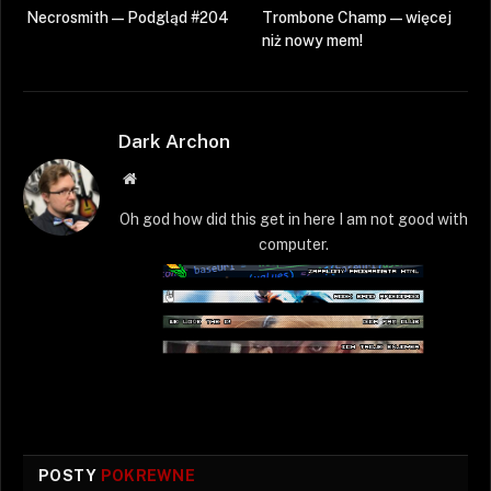
Necrosmith — Podgląd #204
Trombone Champ — więcej
niż nowy mem!
Dark Archon
Strona
WWW
Oh god how did this get in here I am not good with
computer.
POSTY
POKREWNE