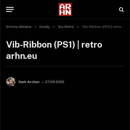
»
»
»
Strona Główna
Działy
Gry Retro
Vib-Ribbon (PS1) | retro arhn.eu
Vib-Ribbon (PS1) | retro
arhn.eu
Dark Archon
27.09.2022