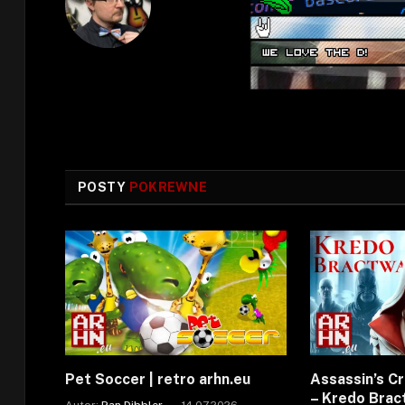
POSTY
POKREWNE
Pet Soccer | retro arhn.eu
Assassin’s C
– Kredo Bra
Autor:
Pan Dibbler
14.07.2026