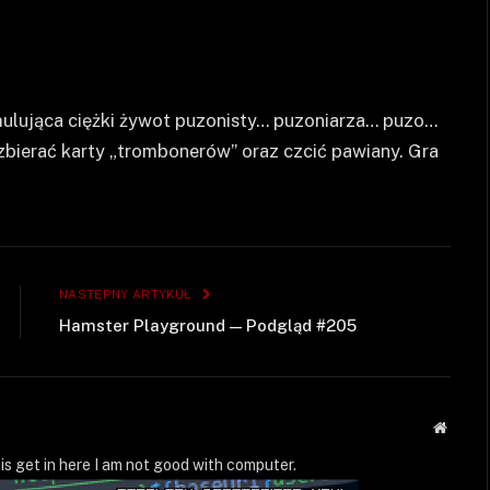
ulująca ciężki żywot puzonisty… puzoniarza… puzo…
erać karty „trombonerów” oraz czcić pawiany. Gra
NASTĘPNY ARTYKUŁ
Hamster Playground — Podgląd #205
Strona
WWW
is get in here I am not good with computer.