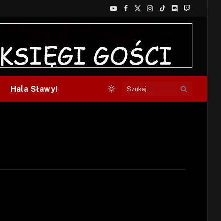
YouTube
Facebook
X
Instagram
TikTok
Discord
Twitch
(Twitter)
Hala Sławy!