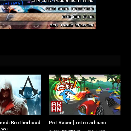
reed: Brotherhood
Pet Racer | retro arhn.eu
ctwa
Autor:
Pan Dibbler
30.06.2026