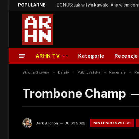
POPULARNE
ARHN TV
Kategorie
Recenzje
»
»
»
»
Strona Główna
Działy
Publicystyka
Recenzje
Re
Trombone Champ — 
NINTENDO SWITCH
Dark Archon
30.09.2022