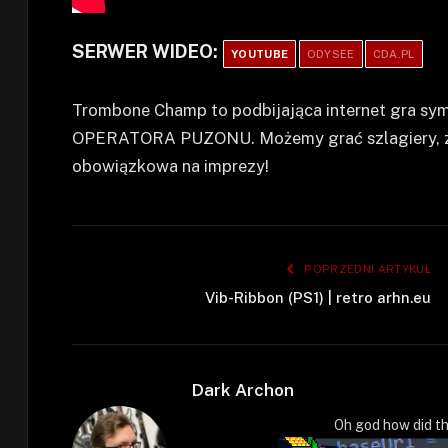
SERWER WIDEO:
YOUTUBE
ODYSEE
CDA.PL
Trombone Champ to podbijająca internet gra sym
OPERATORA PUZONU. Możemy grać szlagiery, zbi
obowiązkowa na imprezy!
POPRZEDNI ARTYKUŁ
Vib-Ribbon (PS1) | retro arhn.eu
Dark Archon
Oh god how did th