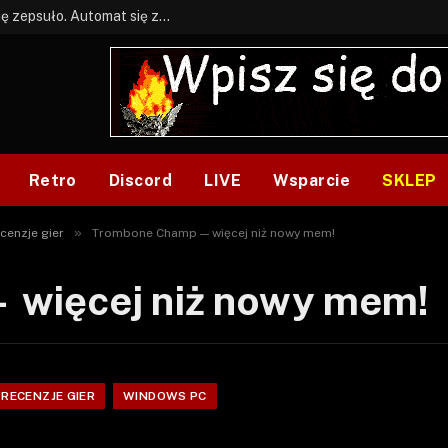
BONUS: Jak w tym kawale. A ja wiem co się zepsuło. Automat się zepsuł.
Retro
Discord
LIVE
Wsparcie
SKLEP
»
cenzje gier
Trombone Champ — więcej niż nowy mem!
więcej niż nowy mem!
RECENZJE GIER
WINDOWS PC