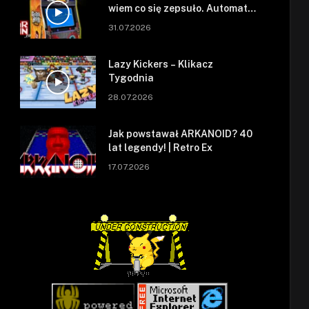
wiem co się zepsuło. Automat
się zepsuł.
31.07.2026
Lazy Kickers – Klikacz
Tygodnia
28.07.2026
Jak powstawał ARKANOID? 40
lat legendy! | Retro Ex
17.07.2026