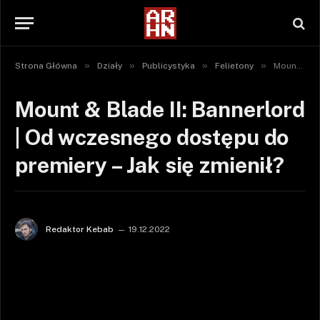
»
»
»
»
Strona Główna
Działy
Publicystyka
Felietony
Mount & Blade II: Bannerlord | Od wczesnego dostępu do premiery – Jak się zmienił?
Mount & Blade II: Bannerlord
| Od wczesnego dostępu do
premiery – Jak się zmienił?
Redaktor Kebab
19.12.2022