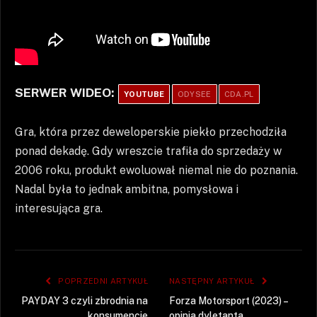
SERWER WIDEO:
YOUTUBE
ODYSEE
CDA.PL
Gra, która przez deweloperskie piekło przechodziła
ponad dekadę. Gdy wreszcie trafiła do sprzedaży w
2006 roku, produkt ewoluował niemal nie do poznania.
Nadal była to jednak ambitna, pomysłowa i
interesująca gra.
POPRZEDNI ARTYKUŁ
NASTĘPNY ARTYKUŁ
PAYDAY 3 czyli zbrodnia na
Forza Motorsport (2023) –
konsumencie
opinia dyletanta