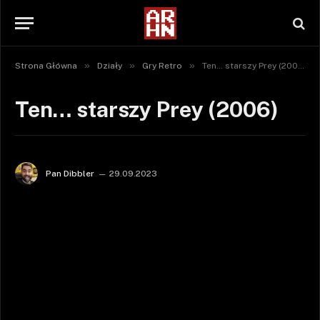
»
»
»
Strona Główna
Działy
Gry Retro
Ten… starszy Prey (2006)
Ten… starszy Prey (2006)
Pan Dibbler
29.09.2023