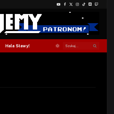
YouTube
Facebook
X
Instagram
TikTok
Discord
Twitch
(Twitter)
Hala Sławy!