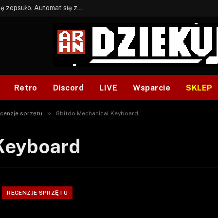
BONUS: Jak w tym kawale. A ja wiem co się zepsuło. Automat się zepsuł.
Retro
Discord
LIVE
Wsparcie
SKLEP
»
cenzje sprzętu
8bitdo Mechanical Keyboard
Keyboard
RECENZJE SPRZĘTU