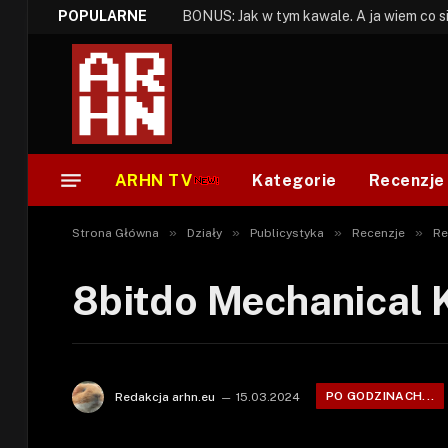
POPULARNE
ARHN TV
Kategorie
Recenzje
»
»
»
»
Strona Główna
Działy
Publicystyka
Recenzje
Re
8bitdo Mechanical 
PO GODZINACH...
Redakcja arhn.eu
15.03.2024