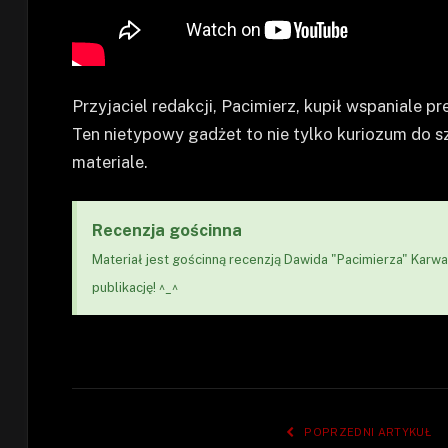
Przyjaciel redakcji, Pacimierz, kupił wspaniale 
Ten nietypowy gadżet to nie tylko kuriozum do s
materiale.
Recenzja gościnna
Materiał jest gościnną recenzją Dawida "Pacimierza" Karwas
publikację! ^_^
POPRZEDNI ARTYKUŁ