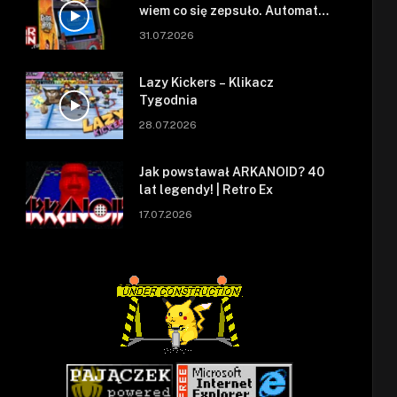
wiem co się zepsuło. Automat
się zepsuł.
31.07.2026
Lazy Kickers – Klikacz
Tygodnia
28.07.2026
Jak powstawał ARKANOID? 40
lat legendy! | Retro Ex
17.07.2026