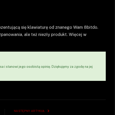
prezentującą się klawiaturę od znanego Wam 8bitdo.
zpanowania, ale też niezły produkt. Więcej w
a i stanowi jego osobistą opinię. Dziękujęmy za zgodę na jej
NASTĘPNY ARTYKUŁ