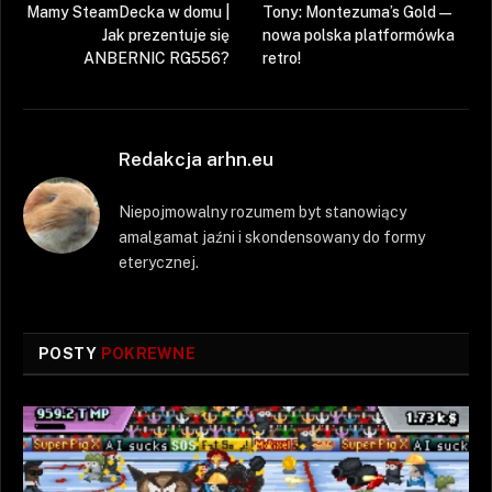
Mamy SteamDecka w domu |
Tony: Montezuma’s Gold —
Jak prezentuje się
nowa polska platformówka
ANBERNIC RG556?
retro!
Redakcja arhn.eu
Niepojmowalny rozumem byt stanowiący
amalgamat jaźni i skondensowany do formy
eterycznej.
POSTY
POKREWNE