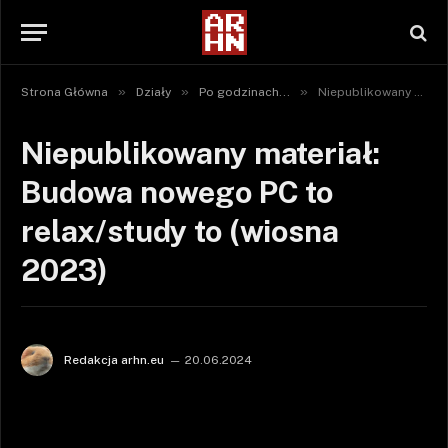
»
»
»
Strona Główna
Działy
Po godzinach...
Niepublikowany materiał: Budowa nowego PC to relax/study to (wiosna 2023)
Niepublikowany materiał:
Budowa nowego PC to
relax/study to (wiosna
2023)
Redakcja arhn.eu
20.06.2024