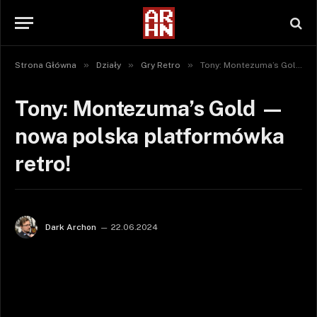
»
»
»
Strona Główna
Działy
Gry Retro
Tony: Montezuma’s Gold — nowa polska platformówka retro!
Tony: Montezuma’s Gold —
nowa polska platformówka
retro!
Dark Archon
22.06.2024