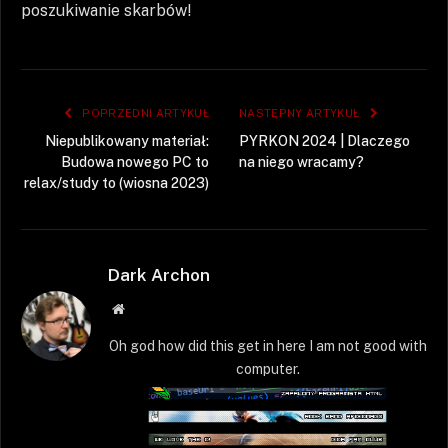
poszukiwanie skarbów!
POPRZEDNI ARTYKUŁ
NASTĘPNY ARTYKUŁ
Niepublikowany materiał:
PYRKON 2024 | Dlaczego
Budowa nowego PC to
na niego wracamy?
relax/study to (wiosna 2023)
Dark Archon
Strona
WWW
Oh god how did this get in here I am not good with
computer.