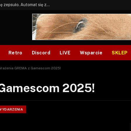
BONUS: Jak w tym kawale. A ja wiem co się zepsuło. Automat się zepsuł.
Retro
Discord
LIVE
Wsparcie
SKLEP
rażenia GREMA z Gamescom 2025!
 Gamescom 2025!
WYDARZENIA