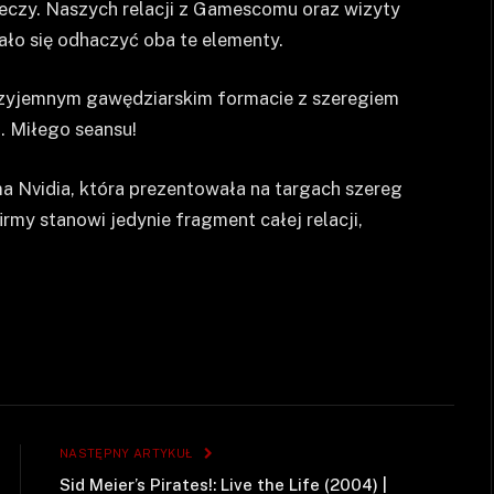
eczy. Naszych relacji z Gamescomu oraz wizyty
ło się odhaczyć oba te elementy.
przyjemnym gawędziarskim formacie z szeregiem
 Miłego seansu!
a Nvidia, która prezentowała na targach szereg
my stanowi jedynie fragment całej relacji,
NASTĘPNY ARTYKUŁ
Sid Meier’s Pirates!: Live the Life (2004) |