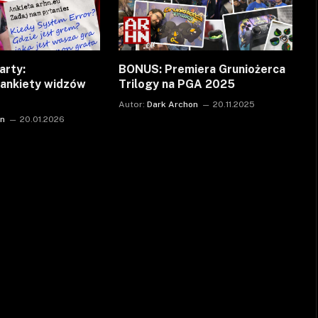
arty:
BONUS: Premiera Gruniożerca
ankiety widzów
Trilogy na PGA 2025
Autor:
Dark Archon
20.11.2025
on
20.01.2026