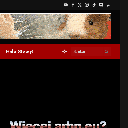
YouTube
Facebook
X
Instagram
TikTok
Discord
Twitch
(Twitter)
Hala Sławy!