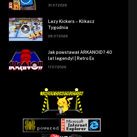
się zepsuł.
31.07.2026
Lazy Kickers – Klikacz
Tygodnia
28.07.2026
Jak powstawał ARKANOID? 40
lat legendy! | Retro Ex
17.07.2026