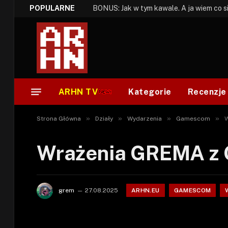
POPULARNE
ARHN TV
Kategorie
Recenzje
»
»
»
»
Strona Główna
Działy
Wydarzenia
Gamescom
W
Wrażenia GREMA z
ARHN.EU
GAMESCOM
grem
27.08.2025