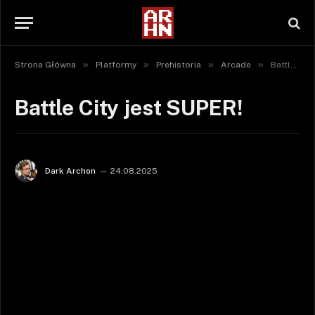
»
»
»
»
Strona Główna
Platformy
Prehistoria
Arcade
Battle City jest SUPER!
Battle City jest SUPER!
Dark Archon
24.08.2025