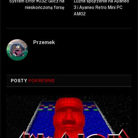
System Error #032: Glicz na
Luźne spojrzenie na Ayaneo
nieskończoną forsę
3 i Ayaneo Retro Mini PC
AM02
Przemek
POSTY
POKREWNE