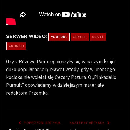
SERWER WIDEO:
YOUTUBE
ODYSEE
CDA.PL
ARHN.EU
Gry z Różową Panterą cieszyły się w naszym kraju
dużo popularnością. Nawet wtedy, gdy w uroczego
kociaka nie wcielał się Cezary Pazura. O „Pinkadelic
Pursuit” opowiadamy w dzisiejszym materiale
redaktora Przemka.
POPRZEDNI ARTYKUŁ
NASTĘPNY ARTYKUŁ