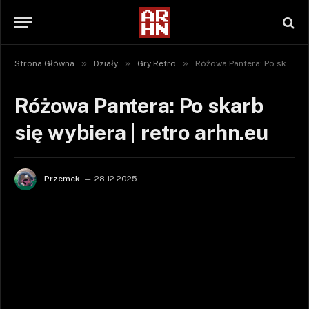
»
»
»
Strona Główna
Działy
Gry Retro
Różowa Pantera: Po skarb się wybiera | retro arhn.eu
Różowa Pantera: Po skarb
się wybiera | retro arhn.eu
Przemek
28.12.2025