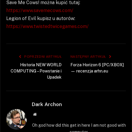
Save Me Cows! można kupić tutaj:
https://www.savemecows.com/
Legion of Evil kupisz u autorów:
https://www.twistedtwicegames.com/
POPRZEDNI ARTYKUŁ
NASTĘPNY ARTYKUŁ
Historia NEW WORLD
Forza Horizon 6 [PC/XBOX]
COMPUTING – Powstanie i
— recenzja arhn.eu
Upadek
Dark Archon
Strona
WWW
Oh god how did this get in here I am not good with
computer.