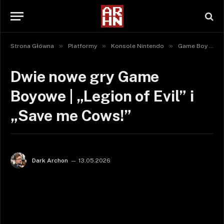
»
»
»
Strona Główna
Platformy
Konsole Nintendo
Game Boy / Game Boy Color
Dwie nowe gry Game
Boyowe | „Legion of Evil” i
„Save me Cows!”
Dark Archon
13.05.2026