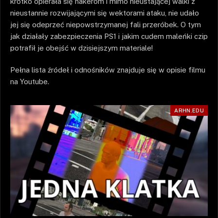
krótko opierała się hakerom i mimo nieustającej walki z
nieustannie rozwijającymi się wektorami ataku, nie udało
jej się odeprzeć niepowstrzymanej fali przeróbek. O tym
jak działały zabezpieczenia PS1 i jakim cudem maleńki czip
potrafił je obejść w dzisiejszym materiale!
Pełna lista źródeł i odnośników znajduje się w opisie filmu
na Youtube.
ARHN.EDU