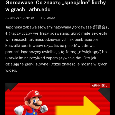
Goroawase: Co znaczą „specjalne” liczby
w grach | arhn.edu
Autor:
Dark Archon
16.01.2020
Japońska zabawa słowami nazywana goroawase (語呂合わ
せ) łączy liczby we frazy pozwalając ukryć małe sekreciki
w miejscach tak niespodziewanych jak punktacje gier,
koszulki sportowców czy… liczba punktów zdrowia
postaci! Japończycy uwielbiają tę formę „dźwiękogry”, bo
ułatwia im na przykład zapamiętywanie dat. Oto jak
działają te gierki słowne i gdzie znaleźć je można w grach
wideo.
ARHN.EDU