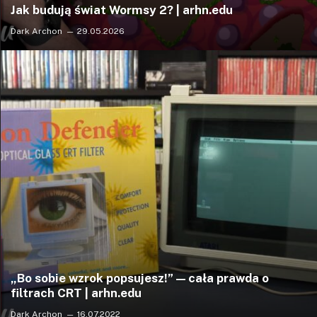
Jak budują świat Wormsy 2? | arhn.edu
Dark Archon
29.05.2026
„Bo sobie wzrok popsujesz!” — cała prawda o
filtrach CRT | arhn.edu
Dark Archon
16.07.2022