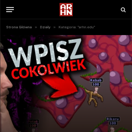
»
»
Strona Główna
Działy
Kategoria: "arhn.edu"