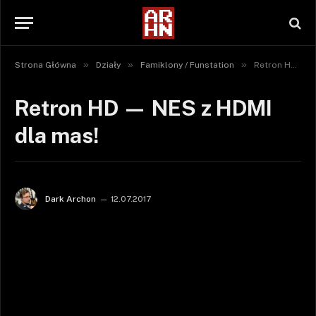
»
»
»
Strona Główna
Działy
Famiklony / Funstation
Retron HD — NES z HDMI dla mas!
Retron HD — NES z HDMI
dla mas!
Dark Archon
12.07.2017