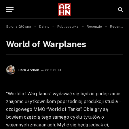
»
»
»
»
Strona Główna
Działy
Publicystyka
Recenzje
Recenzje gier
World of Warplanes
Dark Archon
22.11.2013
“World of Warplanes” wydawać się będzie podejrzanie
znajome użytkownikom poprzedniej produkcji studia –
czołgowego MMO “World of Tanks”. Obie gry są
bowiem częścią tego samego cyklu tytułów o
wojennych zmaganiach. Mylić się będą jednak ci,