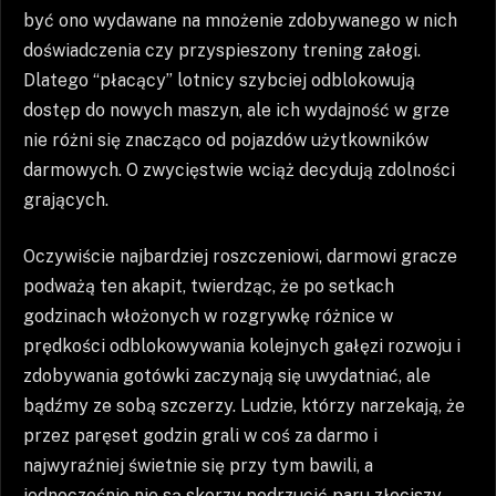
być ono wydawane na mnożenie zdobywanego w nich
doświadczenia czy przyspieszony trening załogi.
Dlatego “płacący” lotnicy szybciej odblokowują
dostęp do nowych maszyn, ale ich wydajność w grze
nie różni się znacząco od pojazdów użytkowników
darmowych. O zwycięstwie wciąż decydują zdolności
grających.
Oczywiście najbardziej roszczeniowi, darmowi gracze
podważą ten akapit, twierdząc, że po setkach
godzinach włożonych w rozgrywkę różnice w
prędkości odblokowywania kolejnych gałęzi rozwoju i
zdobywania gotówki zaczynają się uwydatniać, ale
bądźmy ze sobą szczerzy. Ludzie, którzy narzekają, że
przez paręset godzin grali w coś za darmo i
najwyraźniej świetnie się przy tym bawili, a
jednocześnie nie są skorzy podrzucić paru złociszy