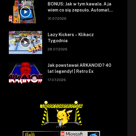
BONUS: Jak w tym kawale. A ja
wiem co się zepsuło. Automat
się zepsuł.
31.07.2026
Lazy Kickers – Klikacz
Tygodnia
28.07.2026
Jak powstawał ARKANOID? 40
lat legendy! | Retro Ex
17.07.2026