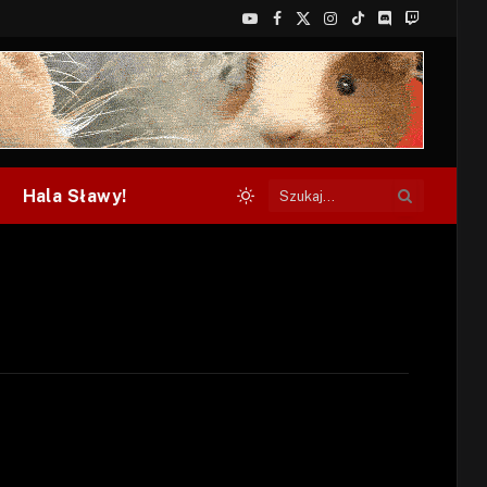
YouTube
Facebook
X
Instagram
TikTok
Discord
Twitch
(Twitter)
Hala Sławy!