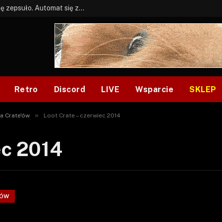
BONUS: Jak w tym kawale. A ja wiem co się zepsuło. Automat się zepsuł.
Retro
Discord
LIVE
Wsparcie
SKLEP
»
a Crate'ów
Loot Crate – czerwiec 2014
ec 2014
'ÓW