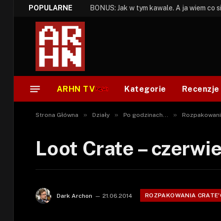
POPULARNE
ARHN TV
Kategorie
Recenzje
»
»
»
Strona Główna
Działy
Po godzinach...
Rozpakowani
Loot Crate – czerwi
ROZPAKOWANIA CRATE
Dark Archon
21.06.2014