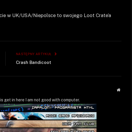
acie w UK/USA/Niepolsce to swojego Loot Crate’a
NASTĘPNY ARTYKUŁ
Crash Bandicoot
Strona
WWW
is get in here I am not good with computer.