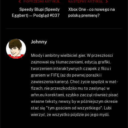
POPRZEDNI ARTYKUŁ
NASTĘPNY ARTYKUŁ
Speedy Blupi (Speedy
Xbox One – co nowego na
Eggbert) — Podgląd #037
polską premierę?
Johnny
Młody i ambitny wielbiciel gier. W przeszłości
zajmował się tłumaczeniami, edycją grafiki,
tworzeniem interaktywnych czapek z filcu i
graniem w FIFĘ (aż do pewnej porażki i
zawieszenia kariery). Choć życie spędził w mat-
fizach, nie przeszkodziło mu to zasłynąć w
arhn.eu korektami, szybko zaczął również pisać
własne teksty, newsy, by w późniejszym okresie
stać się "tym gościem od wszystkiego". Lubi
wierzyć, że wszystko pójdzie po jego myśli.