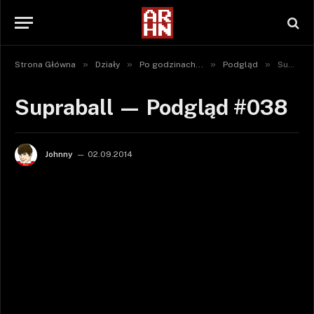
»
»
»
»
Strona Główna
Działy
Po godzinach...
Podgląd
Supraball — Podgląd #038
Supraball — Podgląd #038
Johnny
02.09.2014