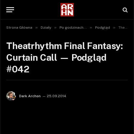
»
»
»
»
Strona Główna
Działy
Po godzinach...
Podgląd
Theatrhythm Final Fantasy: Curtain Call — Podgląd #042
Theatrhythm Final Fantasy:
Curtain Call — Podgląd
#042
Dark Archon
25.09.2014