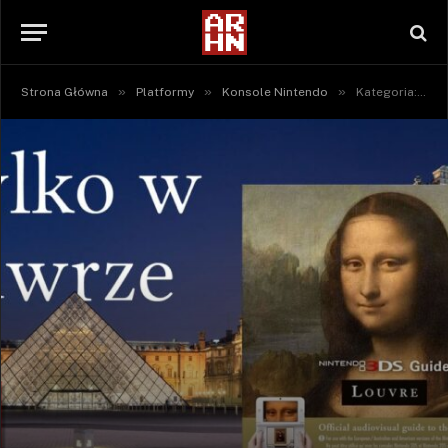
»
»
»
Strona Główna
Platformy
Konsole Nintendo
Kategoria: "Nintendo 3DS"