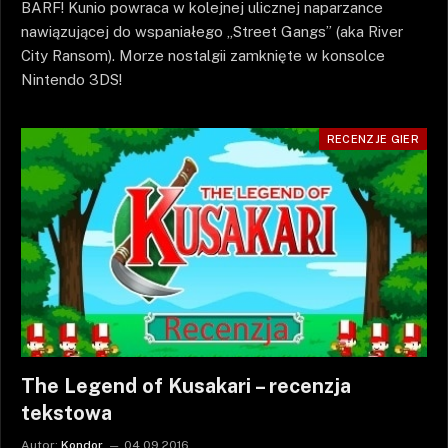
BARF! Kunio powraca w kolejnej ulicznej naparzance
nawiązującej do wspaniałego „Street Gangs” (aka River
City Ransom). Morze nostalgii zamknięte w konsolce
Nintendo 3DS!
RECENZJE GIER
The Legend of Kusakari – recenzja
tekstowa
Autor:
Kondor
04.09.2016