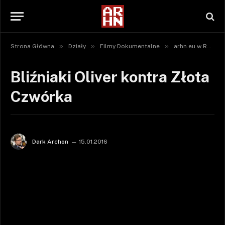
»
»
»
Strona Główna
Działy
Filmy Dokumentalne
arhn.eu w Radiant Worlds
Bliźniaki Oliver kontra Złota
Czwórka
Dark Archon
15.01.2016