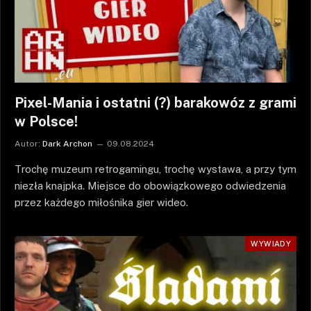
Pixel-Mania i ostatni (?) barakowóz z grami
w Polsce!
Autor:
Dark Archon
09.08.2024
Trochę muzeum retrogamingu, trochę wystawa, a przy tym
niezła knajpka. Miejsce do obowiązkowego odwiedzenia
przez każdego miłośnika gier wideo.
WYWIADY