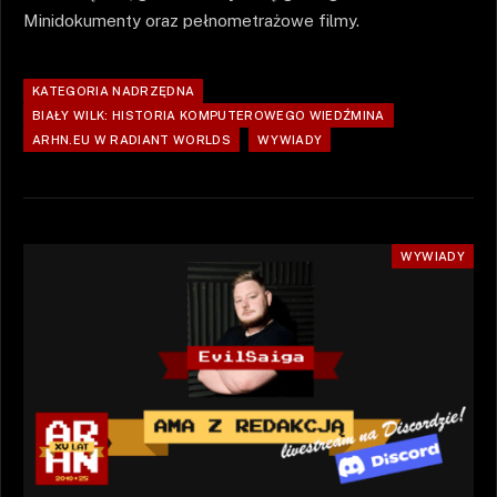
Minidokumenty oraz pełnometrażowe filmy.
KATEGORIA NADRZĘDNA
BIAŁY WILK: HISTORIA KOMPUTEROWEGO WIEDŹMINA
ARHN.EU W RADIANT WORLDS
WYWIADY
WYWIADY