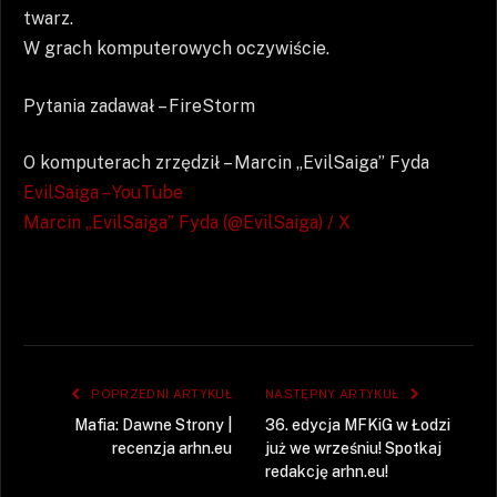
twarz.
W grach komputerowych oczywiście.
Pytania zadawał – FireStorm
O komputerach zrzędził – Marcin „EvilSaiga” Fyda
EvilSaiga – YouTube
Marcin „EvilSaiga” Fyda (@EvilSaiga) / X
POPRZEDNI ARTYKUŁ
NASTĘPNY ARTYKUŁ
Mafia: Dawne Strony |
36. edycja MFKiG w Łodzi
recenzja arhn.eu
już we wrześniu! Spotkaj
redakcję arhn.eu!