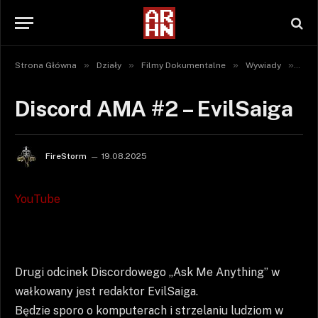
»
»
»
»
Strona Główna
Działy
Filmy Dokumentalne
Wywiady
Dis
Discord AMA #2 – EvilSaiga
FireStorm
19.08.2025
YouTube
Drugi odcinek Discordowego „Ask Me Anything” w
wałkowany jest redaktor EvilSaiga.
Będzie sporo o komputerach i strzelaniu ludziom w