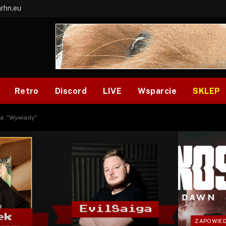
arhn.eu
Retro
Discord
LIVE
Wsparcie
SKLEP
a: "Wywiady"
ZAPOWIED