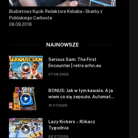
Budżetowy Kącik Redaktora Kebaba – Skarby z
Pobliskiego Carboota
08.08.2018
NAJNOWSZE
Serious Sam: The First
Encounter | retro arhn.eu
07.08.2026
BONUS: Jak w tym kawale. A ja
wiem co się zepsuło. Automat
się zepsuł.
31.07.2026
Lazy Kickers – Klikacz
Tygodnia
28.07.2026