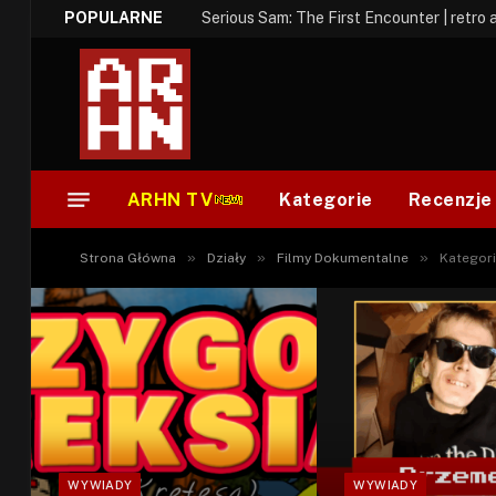
POPULARNE
Serious Sam: The First Encounter | retro 
ARHN TV
Kategorie
Recenzje
»
»
»
Strona Główna
Działy
Filmy Dokumentalne
Kategori
WYWIADY
WYWIADY