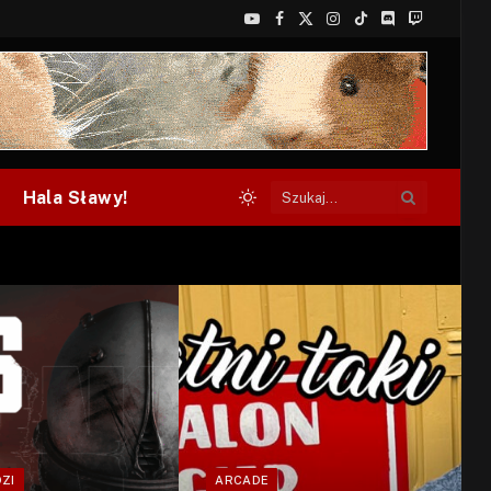
YouTube
Facebook
X
Instagram
TikTok
Discord
Twitch
(Twitter)
Hala Sławy!
ZI
ARCADE