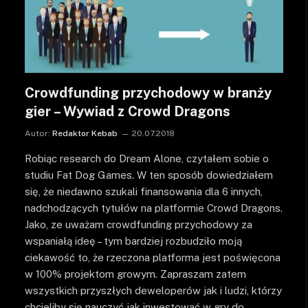
Crowdfunding przychodowy w branży
gier – Wywiad z Crowd Dragons
Autor:
Redaktor Kebab
20.07.2018
Robiąc research do Dream Alone, czytałem sobie o
studiu Fat Dog Games. W ten sposób dowiedziałem
się, że niedawno szukali finansowania dla 6 innych,
nadchodzących tytułów na platformie Crowd Dragons.
Jako, ze uważam crowdfunding przychodowy za
wspaniałą ideę – tym bardziej rozbudziło moją
ciekawość to, że rzeczona platforma jest poświęcona
w 100% projektom growym. Zapraszam zatem
wszystkich przyszłych deweloperów jak i ludzi, którzy
chcieliby się nauczyć jak inwestować w gry do