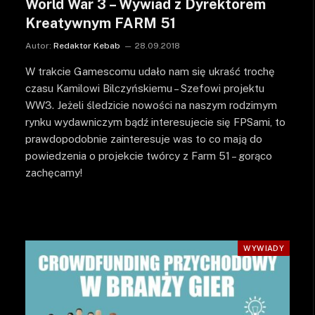
World War 3 – Wywiad z Dyrektorem
Kreatywnym FARM 51
Autor:
Redaktor Kebab
28.09.2018
W trakcie Gamescomu udało nam się ukraść trochę
czasu Kamilowi Bilczyńskiemu – Szefowi projektu
WW3. Jeżeli śledzicie nowości na naszym rodzimym
rynku wydawniczym bądź interesujecie się FPSami, to
prawdopodobnie zainteresuje was to co mają do
powiedzenia o projekcie twórcy z Farm 51 – gorąco
zachęcamy!
WYWIADY