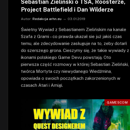
Sebastian Zieliński o TSA, Roosterze,
Project Battlefield i Dan Wilderze
Autor:
Redakcja arhn.eu
03.01.2019
Świetny Wywiad z Sebastianem Zielińskim na kanale
Szafa z Grami – co prawda ukazał sie już jakiś czas
temu, ale zdecydowanie zasługuje na to, zeby dotarł
do szerszego grona. Cieszymy się, że takie wywiady z
ikonami polskiego Game Devu powstają. Oto
pierwsza część rozmowy w której Sebastian Zieliński,
twórca Mortyta czy niewydanego Wiedźmina,
opowiada o swoich początkach zakorzenionych w
czasach Atari i Amigi.
GAMESCOM