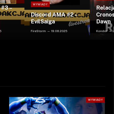
WYWIADY
 #3 –
Relacj
Discord AMA #2 –
Crono
EvilSaiga
Dawn
5
FireStorm
19.08.2025
Kondor
WYWIADY