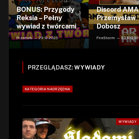
BONUS: Przygody
Discord AMA
Reksia – Pełny
Przemysław
wywiad z twórcami
Dobosz
Przemek
29.12.2025
FireStorm
23.10.202
PRZEGLĄDASZ:
WYWIADY
KATEGORIA NADRZĘDNA
WYWIADY