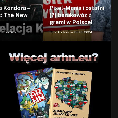
a Kondora –
Pixel-Mania i ostatni
s: The New
(?) barakowóz z
grami w Polsce!
29.07.2025
Dark Archon
09.08.2024