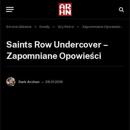
»
»
»
»
Strona Główna
Działy
Gry Retro
Zapomniane Opowieści
Saints Row Undercover –
Zapomniane Opowieści
Dark Archon
29.01.2016