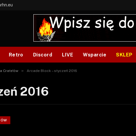
arhn.eu
Retro
Discord
LIVE
Wsparcie
SKLEP
»
a Crate'ów
Arcade Block – styczeń 2016
czeń 2016
'ÓW