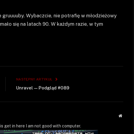
e gruuuuby. Wybaczcie, nie potrafię w młodzieżowy
ymało się na latach 90. W każdym razie, w tym
NASTĘPNY ARTYKUŁ
Unravel — Podgląd #089
Strona
WWW
is get in here I am not good with computer.