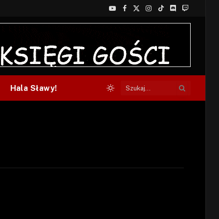
YouTube
Facebook
X
Instagram
TikTok
Discord
Twitch
(Twitter)
Hala Sławy!