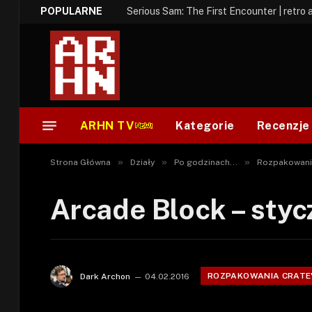
POPULARNE
Serious Sam: The First Encounter | retro 
ARHN TV
Kategorie
Recenzje
»
»
»
Strona Główna
Działy
Po godzinach...
Rozpakowani
Arcade Block – sty
ROZPAKOWANIA CRATE
Dark Archon
04.02.2016