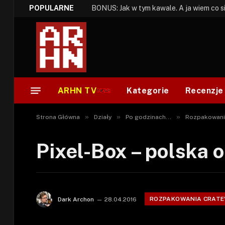
POPULARNE
ARHN TV
Kategorie
Recenzje
»
»
»
Strona Główna
Działy
Po godzinach...
Rozpakowani
Pixel-Box – polska 
ROZPAKOWANIA CRATE
Dark Archon
28.04.2016