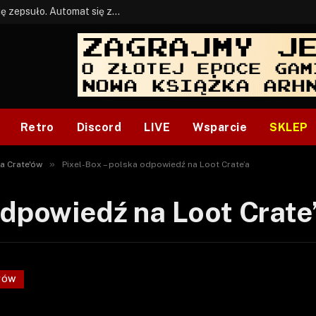
BONUS: Jak w tym kawale. A ja wiem co się zepsuło. Automat się zepsuł.
Retro
Discord
LIVE
Wsparcie
SKLEP
»
a Crate'ów
Pixel-Box – polska odpowiedź na Loot Crate’a
odpowiedź na Loot Crate
'ÓW