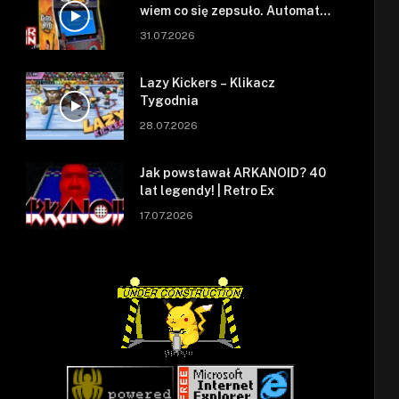
wiem co się zepsuło. Automat
się zepsuł.
31.07.2026
Lazy Kickers – Klikacz
Tygodnia
28.07.2026
Jak powstawał ARKANOID? 40
lat legendy! | Retro Ex
17.07.2026