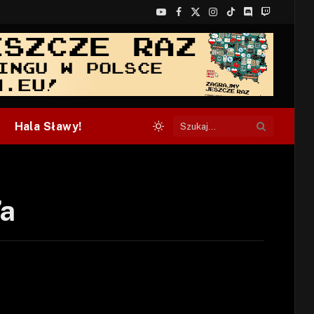
YouTube
Facebook
X
Instagram
TikTok
Discord
Twitch
(Twitter)
Hala Sławy!
’a