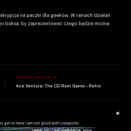
bskrypcja na paczki dla geeków. W ramach działań
go boksa, by zaprezentować czego będzie można
NASTĘPNY ARTYKUŁ
Ace Ventura: The CD-Rom Game – Retro
Strona
WWW
is get in here I am not good with computer.