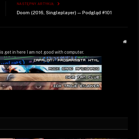
NASTĘPNY ARTYKUŁ
Doom (2016, Singleplayer) — Podgląd #101
Strona
WWW
is get in here I am not good with computer.