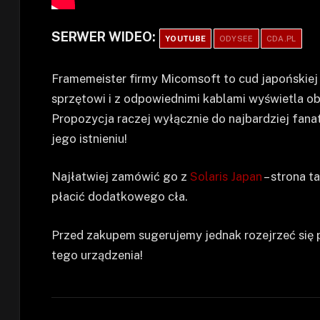
SERWER WIDEO:
YOUTUBE
ODYSEE
CDA.PL
Framemeister firmy Micomsoft to cud japońskiej i
sprzętowi i z odpowiednimi kablami wyświetla 
Propozycja raczej wyłącznie do najbardziej fana
jego istnieniu!
Najłatwiej zamówić go z
Solaris Japan
– strona t
płacić dodatkowego cła.
Przed zakupem sugerujemy jednak rozejrzeć się 
tego urządzenia!