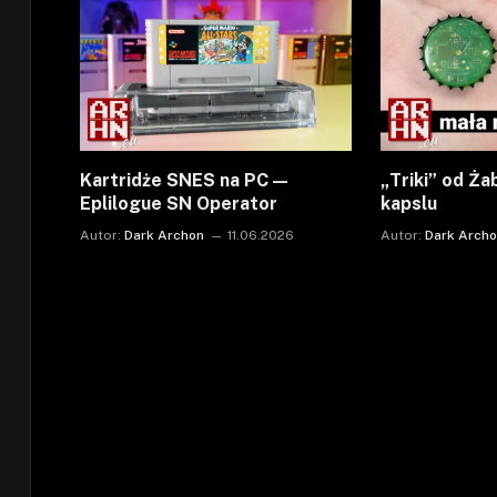
Kartridże SNES na PC —
„Triki” od Ża
Eplilogue SN Operator
kapslu
Autor:
Dark Archon
11.06.2026
Autor:
Dark Arch