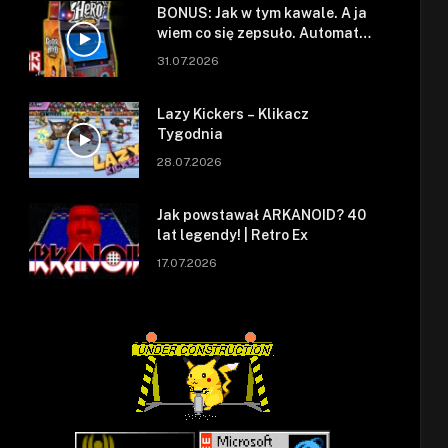
BONUS: Jak w tym kawale. A ja
wiem co się zepsuło. Automat
się zepsuł.
31.07.2026
Lazy Kickers – Klikacz
Tygodnia
28.07.2026
Jak powstawał ARKANOID? 40
lat legendy! | Retro Ex
17.07.2026