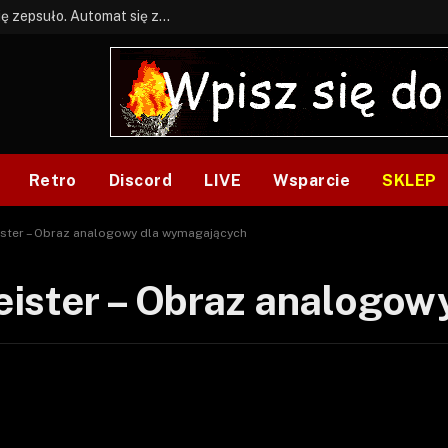
BONUS: Jak w tym kawale. A ja wiem co się zepsuło. Automat się zepsuł.
Retro
Discord
LIVE
Wsparcie
SKLEP
ster – Obraz analogowy dla wymagających
ister – Obraz analogow