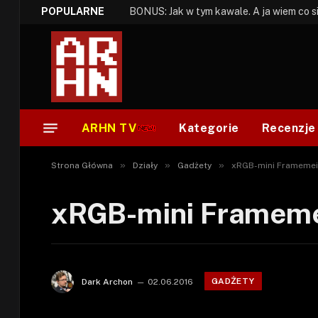
POPULARNE
ARHN TV
Kategorie
Recenzje
»
»
»
Strona Główna
Działy
Gadżety
xRGB-mini Framemei
xRGB-mini Frameme
GADŻETY
Dark Archon
02.06.2016