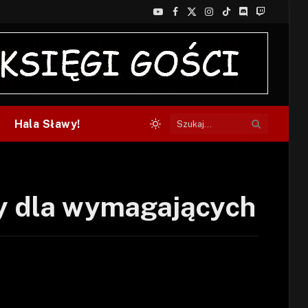
YouTube
Facebook
X
Instagram
TikTok
Discord
Twitch
(Twitter)
Hala Sławy!
y dla wymagających