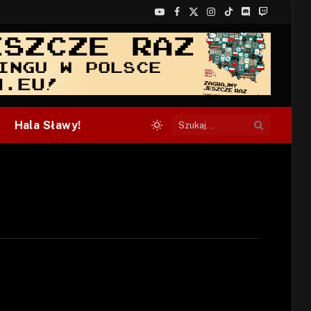
YouTube
Facebook
X
Instagram
TikTok
Discord
Twitch
(Twitter)
Hala Sławy!