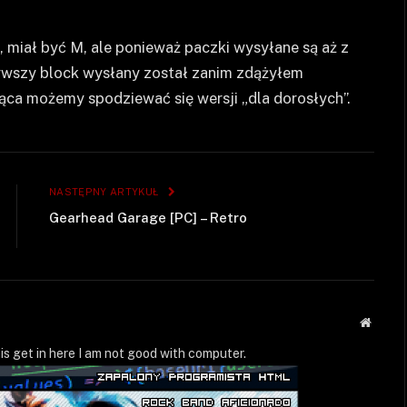
, miał być M, ale ponieważ paczki wysyłane są aż z
wszy block wysłany został zanim zdążyłem
ca możemy spodziewać się wersji „dla dorosłych”.
NASTĘPNY ARTYKUŁ
Gearhead Garage [PC] – Retro
Strona
WWW
is get in here I am not good with computer.