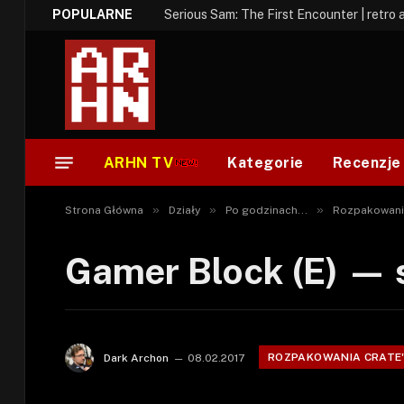
POPULARNE
Serious Sam: The First Encounter | retro 
ARHN TV
Kategorie
Recenzje
»
»
»
Strona Główna
Działy
Po godzinach...
Rozpakowani
Gamer Block (E) — 
ROZPAKOWANIA CRATE
Dark Archon
08.02.2017