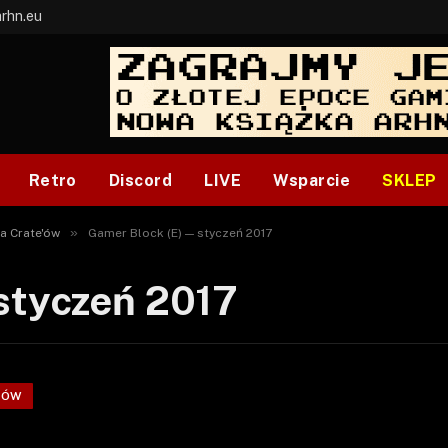
arhn.eu
Retro
Discord
LIVE
Wsparcie
SKLEP
»
a Crate'ów
Gamer Block (E) — styczeń 2017
styczeń 2017
'ÓW