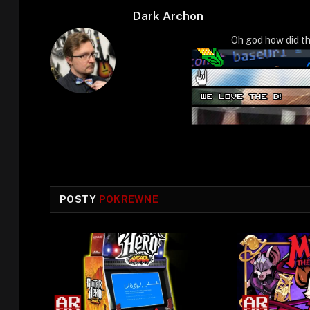
Dark Archon
Oh god how did th
POSTY
POKREWNE