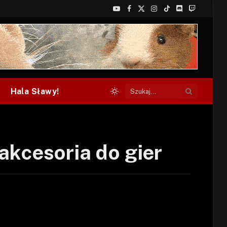
YouTube
Facebook
X
Instagram
TikTok
Discord
Twitch
(Twitter)
Hala Sławy!
akcesoria do gier