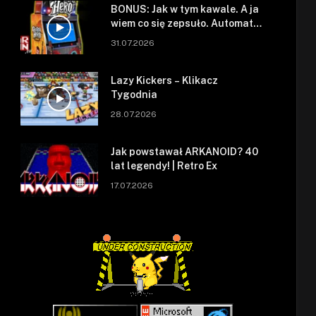
BONUS: Jak w tym kawale. A ja
wiem co się zepsuło. Automat
się zepsuł.
31.07.2026
Lazy Kickers – Klikacz
Tygodnia
28.07.2026
Jak powstawał ARKANOID? 40
lat legendy! | Retro Ex
17.07.2026