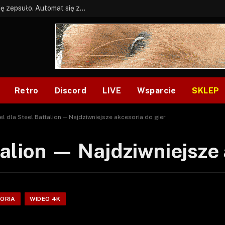
BONUS: Jak w tym kawale. A ja wiem co się zepsuło. Automat się zepsuł.
Retro
Discord
LIVE
Wsparcie
SKLEP
el dla Steel Battalion — Najdziwniejsze akcesoria do gier
talion — Najdziwniejsze 
SORIA
WIDEO 4K