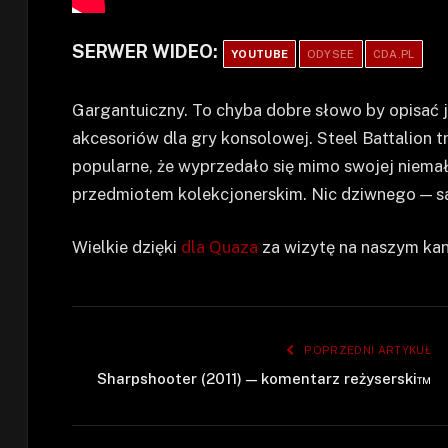
SERWER WIDEO:
YOUTUBE
ODYSEE
CDA.PL
Gargantuiczny. To chyba dobre słowo by opisać 
akcesoriów dla gry konsolowej. Steel Battalion t
popularne, że wyprzedało się mimo swojej niemałe
przedmiotem kolekcjonerskim. Nic dziwnego — sam
Wielkie dzięki
dla Quaza
za wizytę na naszym kan
POPRZEDNI ARTYKUŁ
Sharpshooter (2011) — komentarz reżyserski™