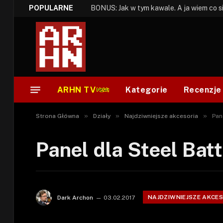
POPULARNE
ARHN TV
Kategorie
Recenzje
»
»
»
Strona Główna
Działy
Najdziwniejsze akcesoria
Pan
Panel dla Steel Bat
NAJDZIWNIEJSZE AKCE
Dark Archon
03.02.2017