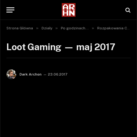
»
»
»
Strona Główna
Działy
Po godzinach...
Rozpakowania Crate'ów
Loot Gaming — maj 2017
Dark Archon
23.06.2017