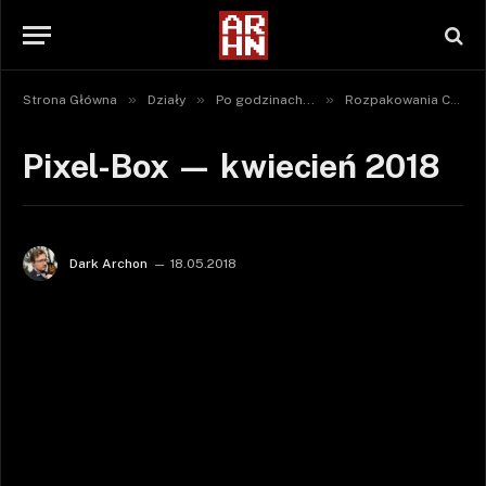
»
»
»
Strona Główna
Działy
Po godzinach...
Rozpakowania Crate'ów
Pixel-Box — kwiecień 2018
Dark Archon
18.05.2018